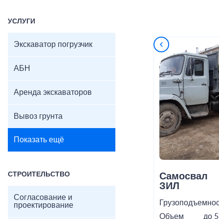
УСЛУГИ
Экскаватор погрузчик
АБН
Аренда экскаваторов
Вывоз грунта
Показать ещё
СТРОИТЕЛЬСТВО
Самосвал
ЗИЛ
Согласование и
Грузоподъемнос
проектирование
Объем
до 5