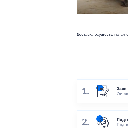
Доставка осуществляется о
Заяв
Остав
Подт
Подтв