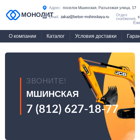
Адрес:
поселок Мшинская, Разъезжая улица, 17
МОНОЛИТ
Отдел
zakaz@beton-mshinskaya.ru
s
Email:
снабжения:
Еже
О компании
Каталог
Условия доставки
Гара
ЗВОНИТЕ!
МШИНСКАЯ
7 (812) 627-18-77