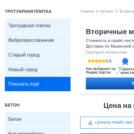
ТРОТУАРНАЯ ПЛИТКА
Главная
Каталог
Вторич
Тротуарная плитка
Вторичные м
Вибропрессованная
Стоимость в прайс-листе
Доставка по Мшинской 
фиксированному тариф
Смотреть полностью
Старый город
5.0
Нас выбирают на
Новый город
Гарант
Яндекс.Картах
качеств
Показать ещё
Цена на
БЕТОН
Бетон
СКАЧАТЬ ПРАЙС-ЛИС