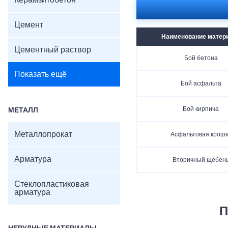
Керамзитобетон
Цемент
Наименование матер
Цементный раствор
Бой бетона
Показать ещё
Бой асфальта
Бой кирпича
МЕТАЛЛ
Металлопрокат
Асфальтовая крошк
Арматура
Вторичный щебен
Стеклопластиковая
арматура
П