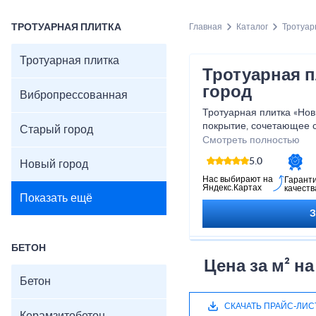
ТРОТУАРНАЯ ПЛИТКА
Главная
Каталог
Тротуар
Тротуарная плитка
Тротуарная 
город
Вибропрессованная
Тротуарная плитка «Нов
покрытие, сочетающее 
Старый город
прочность. Прямоуголь
Смотреть полностью
аккуратные и гармоничн
5.0
Новый город
нагрузкам и перепадам 
устойчива к морозу, вла
Нас выбирают на
Гарант
Яндекс.Картах
качеств
идеально подходит для 
Показать ещё
зон и пешеходных доро
стильный и ухоженный в
Харак
БЕТОН
Цена за м² н
Размер: 200×100×60
Бетон
Толщина: 40–80 мм
Материал: вибропрес
СКАЧАТЬ ПРАЙС-ЛИС