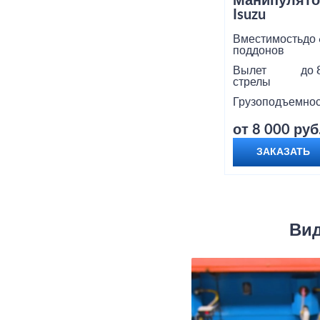
Манипулято
Isuzu
Вместимость
до 
поддонов
Вылет
до 
стрелы
Грузоподъемнос
от 8 000 руб
ЗАКАЗАТЬ
Вид