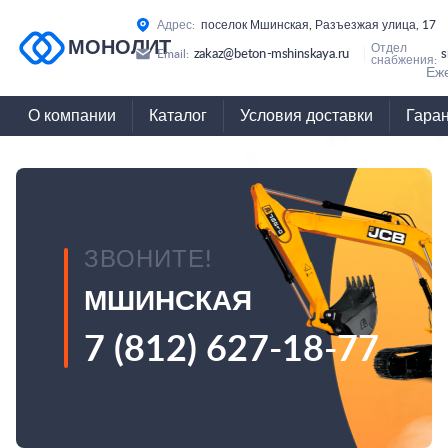
Адрес:
поселок Мшинская, Разъезжая улица, 17
МОНОЛИТ
Отдел
zakaz@beton-mshinskaya.ru
s
Email:
снабжения:
Еже
О компании
Каталог
Условия доставки
Гара
ЗВОНИТЕ!
МШИНСКАЯ
7 (812) 627-18-77