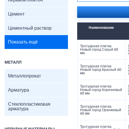
Керамзитобетон
Прочность: ≥30 МПа
Морозостойкость: F2
Цвета: серый, графит
Цемент
Поверхность: гладкая
Цементный раствор
Наименование
Показать ещё
Тротуарная плитка
Новый город Серый 60
мм
МЕТАЛЛ
Тротуарная плитка
Новый город Красный 60
мм
Металлопрокат
Тротуарная плитка
Арматура
Новый город Коричневый
60 мм
Стеклопластиковая
Тротуарная плитка
арматура
Новый город Оранжевый
60 мм
Тротуарная плитка