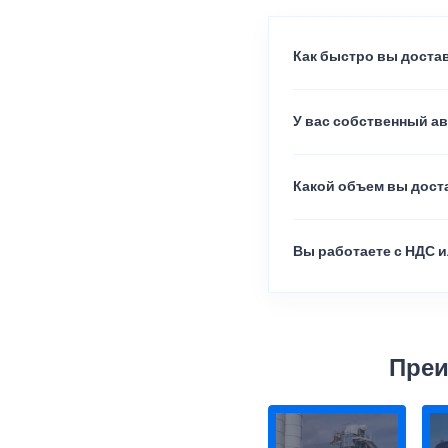
Как быстро вы достав
У вас собственный а
Какой объем вы доста
Вы работаете с НДС и
Преи