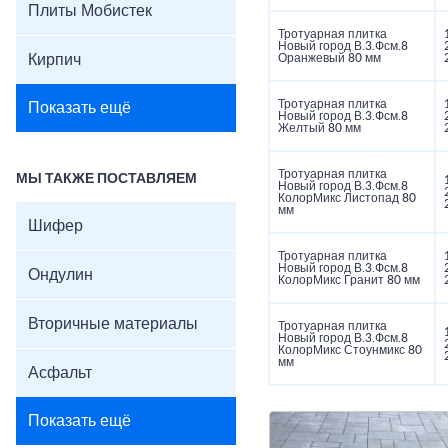
Плиты Мобистек
Тротуарная плитка
Новый город В.3.Фсм.8
Кирпич
Оранжевый 80 мм
Тротуарная плитка
Показать ещё
Новый город В.3.Фсм.8
Желтый 80 мм
Тротуарная плитка
МЫ ТАКЖЕ ПОСТАВЛЯЕМ
Новый город В.3.Фсм.8
КолорМикс Листопад 80
мм
Шифер
Тротуарная плитка
Новый город В.3.Фсм.8
Ондулин
КолорМикс Гранит 80 мм
Вторичные материалы
Тротуарная плитка
Новый город В.3.Фсм.8
КолорМикс Стоунмикс 80
мм
Асфальт
Показать ещё