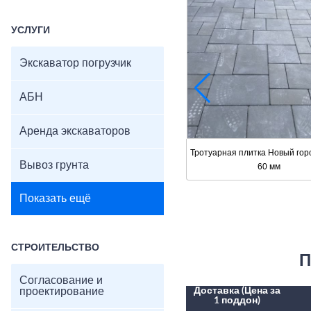
УСЛУГИ
Экскаватор погрузчик
АБН
Аренда экскаваторов
Тротуарная плитка Новый го
Вывоз грунта
60 мм
Показать ещё
СТРОИТЕЛЬСТВО
П
Согласование и
проектирование
Доставка (Цена за
1 поддон)