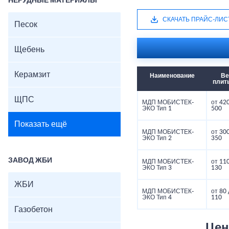
НЕРУДНЫЕ МАТЕРИАЛЫ
СКАЧАТЬ ПРАЙС-ЛИС
Песок
Щебень
Керамзит
Наименование
Ве
плиты
ЩПС
МДП МОБИСТЕК-
от 42
ЭКО Тип 1
500
Показать ещё
МДП МОБИСТЕК-
от 30
ЭКО Тип 2
350
ЗАВОД ЖБИ
МДП МОБИСТЕК-
от 11
ЭКО Тип 3
130
ЖБИ
МДП МОБИСТЕК-
от 80
ЭКО Тип 4
110
Газобетон
Цен