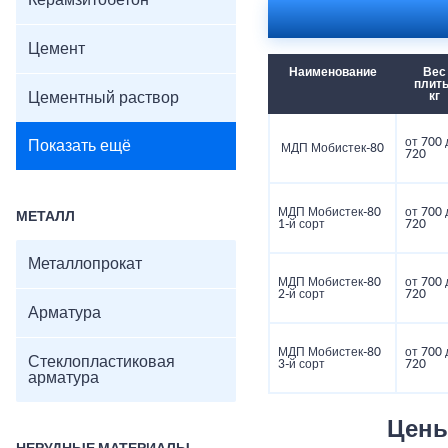
Керамзитобетон
Цемент
Наименование
Вес
плиты
Цементный раствор
кг
от 700 
Показать ещё
МДП Мобистек-80
720
МДП Мобистек-80
от 700 
МЕТАЛЛ
1-й сорт
720
Металлопрокат
МДП Мобистек-80
от 700 
2-й сорт
720
Арматура
МДП Мобистек-80
от 700 
Стеклопластиковая
3-й сорт
720
арматура
Цены