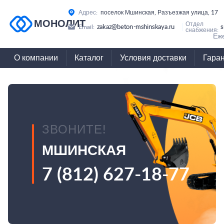
Адрес:
поселок Мшинская, Разъезжая улица, 17
МОНОЛИТ
Отдел
zakaz@beton-mshinskaya.ru
s
Email:
снабжения:
Еже
О компании
Каталог
Условия доставки
Гара
ЗВОНИТЕ!
МШИНСКАЯ
7 (812) 627-18-77