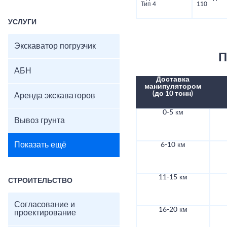
Тип 4
110
УСЛУГИ
Экскаватор погрузчик
П
АБН
Доставка
манипулятором
(до 10 тонн)
Аренда экскаваторов
0-5 км
Вывоз грунта
Показать ещё
6-10 км
11-15 км
СТРОИТЕЛЬСТВО
Согласование и
16-20 км
проектирование