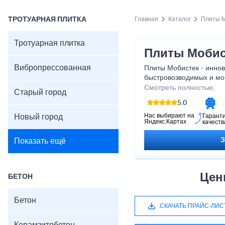
ТРОТУАРНАЯ ПЛИТКА
Главная
Каталог
Плиты М
Тротуарная плитка
Плиты Мобис
Вибропрессованная
Плиты Мобистек - инно
быстровозводимых и мо
требующих оперативност
Смотреть полностью
Старый город
строительство и обустр
5.0
таких случаях эти плит
как это передовое реше
Нас выбирают на
Новый город
Гарант
Яндекс.Картах
качеств
прочность, мобильность
Показать ещё
Цен
БЕТОН
Бетон
СКАЧАТЬ ПРАЙС-ЛИС