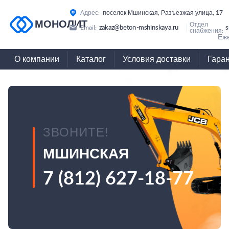
Адрес:
поселок Мшинская, Разъезжая улица, 17
МОНОЛИТ
Отдел
zakaz@beton-mshinskaya.ru
s
Email:
снабжения:
Еже
О компании
Каталог
Условия доставки
Гара
ЗВОНИТЕ!
МШИНСКАЯ
7 (812) 627-18-77