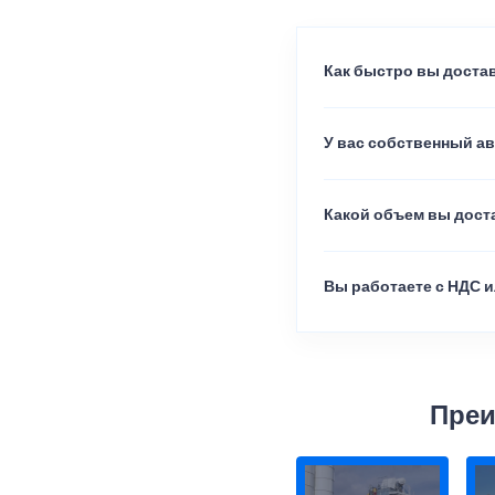
Как быстро вы достав
У вас собственный а
Какой объем вы доста
Вы работаете с НДС и
Преи