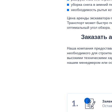
уборка снега в зимний п
необходимость рытья ко
Цена аренды экскаватора-п
Транспорт может быстро п
оптимальный угол обзора.
Заказать 
Наша компания предоставл
необходимого для строител
высокими техническими ха
нашим менеджером или ост
Заяв
Остав