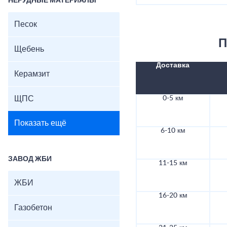
НЕРУДНЫЕ МАТЕРИАЛЫ
Песок
П
Щебень
Доставка
Керамзит
ЩПС
0-5 км
Показать ещё
6-10 км
ЗАВОД ЖБИ
11-15 км
ЖБИ
16-20 км
Газобетон