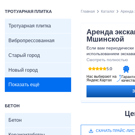
ТРОТУАРНАЯ ПЛИТКА
Главная
Каталог
Аренда 
Тротуарная плитка
Аренда экска
Мшинской
Вибропрессованная
Если вам периодически
использованием экскава
Старый город
покупать специализиров
Смотреть полностью
экскаватора-погрузчика
5.0
Новый город
нашей компании в дере
Нас выбирают на
Гарант
Яндекс.Картах
качеств
Показать ещё
БЕТОН
Це
Бетон
СКАЧАТЬ ПРАЙС-ЛИС