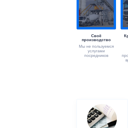
Своё
К
производство
Мы не пользуемся
услугами
посредников
пр
в